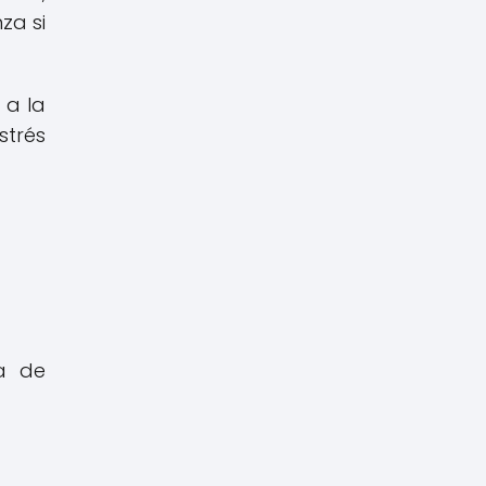
za si
 a la
strés
ta de