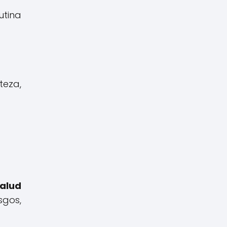
utina
teza,
salud
sgos,