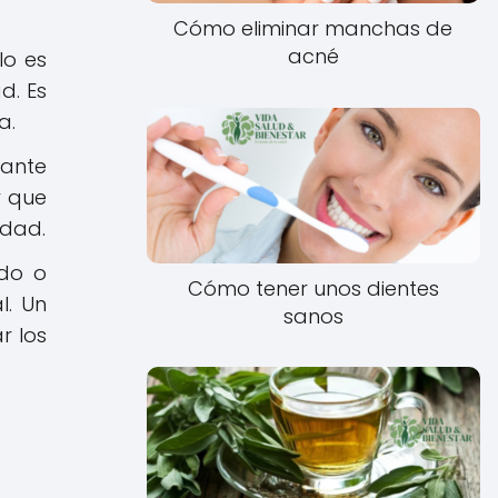
Cómo eliminar manchas de
acné
olo es
d. Es
a.
tante
y que
edad.
ado o
Cómo tener unos dientes
l. Un
sanos
r los