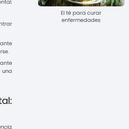
ntal.
El té para curar
enfermedades
ntrar
tante
rse.
tante
e una
al:
encia
,