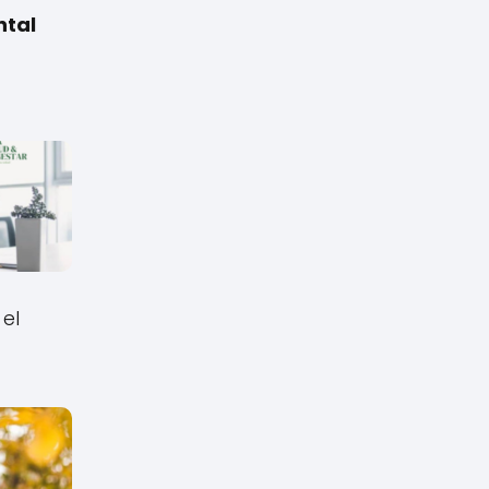
ntal
el