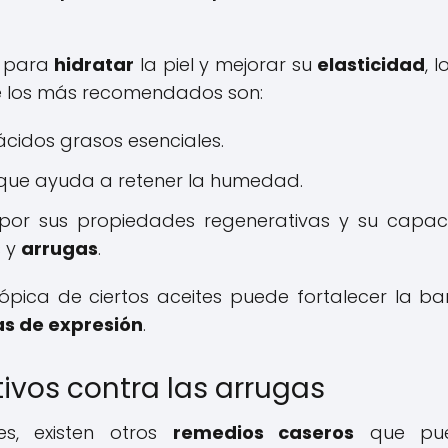
s para
hidratar
la piel y mejorar su
elasticidad
, 
de los más recomendados son:
ácidos grasos esenciales.
 que ayuda a retener la humedad.
or sus propiedades regenerativas y su capa
s y
arrugas
.
tópica de ciertos aceites puede fortalecer la ba
as de expresión
.
ivos contra las arrugas
es, existen otros
remedios caseros
que pu