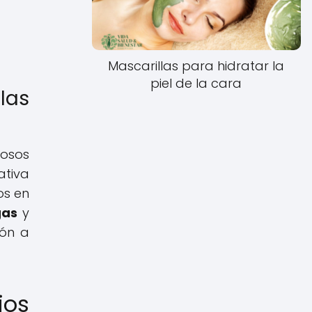
Mascarillas para hidratar la
piel de la cara
las
osos
ativa
os en
gas
y
ión a
ios