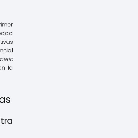
rimer
-edad
tivas
ncial
metic
en la
gas
tra