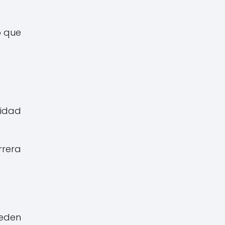
lo que
cidad
rrera
eden