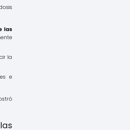
dosis
e las
mente
ir la
es e
ostró
las