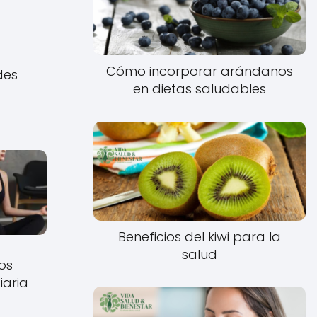
Cómo incorporar arándanos
des
en dietas saludables
Beneficios del kiwi para la
salud
os
iaria