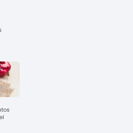
s
ntos
el