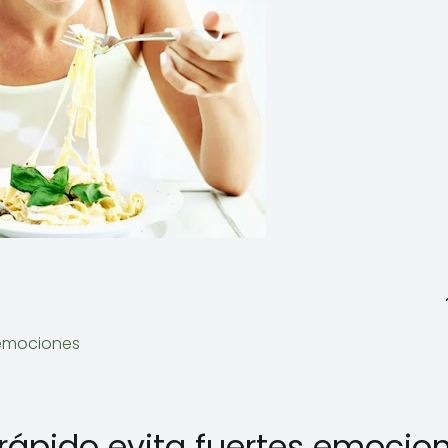
 emociones
ápido evita fuertes emocio