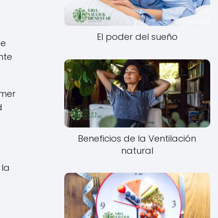
El poder del sueño
de
nte
omer
d
Beneficios de la Ventilación
natural
 la