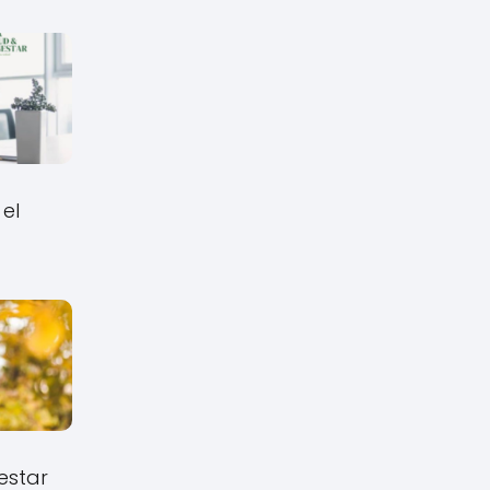
el
estar