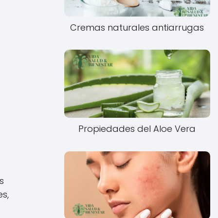
Cremas naturales antiarrugas
Propiedades del Aloe Vera
s
es,