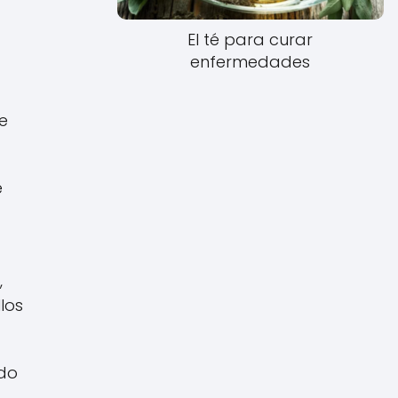
El té para curar
enfermedades
te
e
,
los
ido