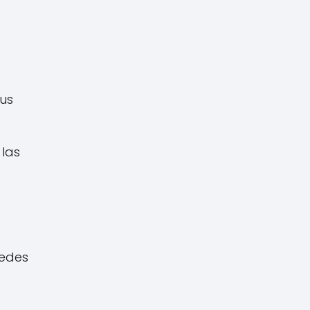
us
 las
edes