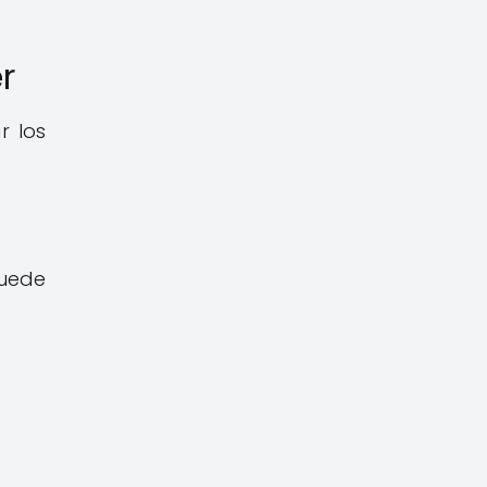
r
r los
puede