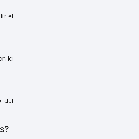
ir el
en la
s del
s?