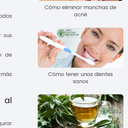
Cómo eliminar manchas de
acné
todos
r sus
go de
Cómo tener unos dientes
r más
sanos
 al
gurar