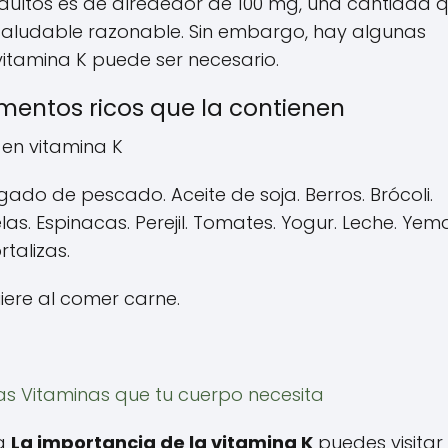
dultos es de alrededor de 100 mg, una cantidad 
saludable razonable. Sin embargo, hay algunas
vitamina K puede ser necesario.
imentos ricos que la contienen
 en vitamina K
gado de pescado. Aceite de soja. Berros. Brócoli.
las. Espinacas. Perejil. Tomates. Yogur. Leche. Yem
talizas.
iere al comer carne.
as Vitaminas que tu cuerpo necesita
 a
La importancia de la vitamina K
puedes visitar 