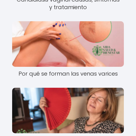
y tratamiento
Por qué se forman las venas varices