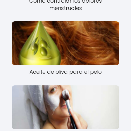
Cómo controlar los dolores
menstruales
Aceite de oliva para el pelo