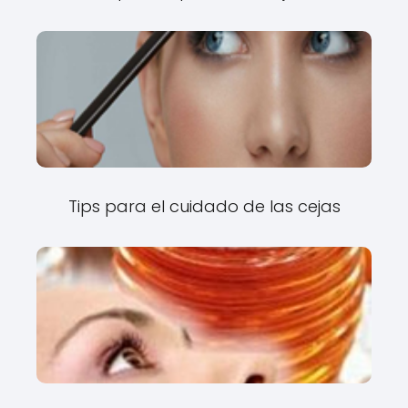
Tips para el cuidado de las cejas