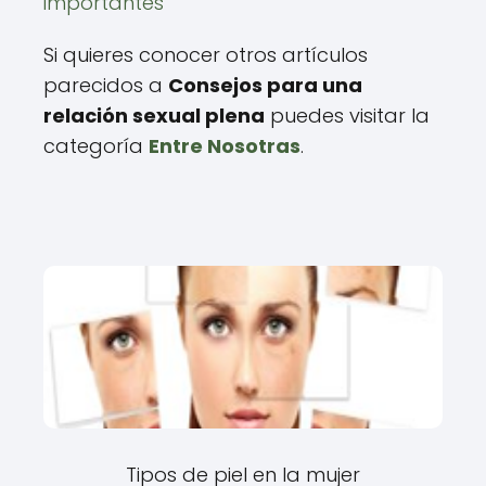
importantes
Si quieres conocer otros artículos
parecidos a
Consejos para una
relación sexual plena
puedes visitar la
categoría
Entre Nosotras
.
Tipos de piel en la mujer