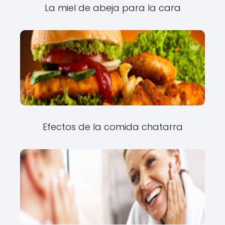
La miel de abeja para la cara
Efectos de la comida chatarra