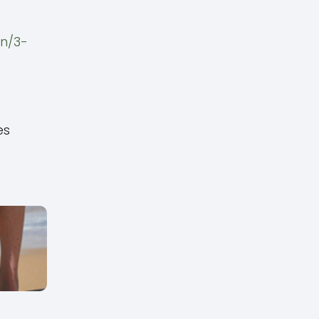
on/3-
es