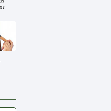
as
es
e