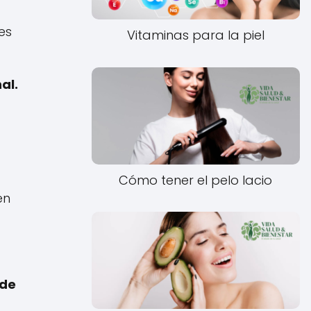
es
Vitaminas para la piel
al.
Cómo tener el pelo lacio
en
de