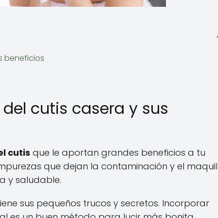
s beneficios
del cutis casera y sus
l cutis
que le aportan grandes beneficios a tu
impurezas que dejan la contaminación y el maquill
sa y saludable.
iene sus pequeños trucos y secretos. Incorporar
ial es un buen método para lucir más bonita.