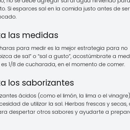
o, no se debe agregar sal al agua hirviendo para
o. Si esparces sal en la comida justo antes de serv
bocado.
eta las medidas
ucharas para medir es la mejor estrategia para no
 pizca de sal” o “sal a gusto”, acostúmbrate a medi
es 1/8 de cucharada, en el momento de comer.
ta los saborizantes
antes ácidos (como el limón, la lima o el vinagre
sidad de utilizar la sal. Hierbas frescas y secas, 
para despertar otros sabores y ayudarte a prepar