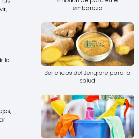
Embrión de pato en el
 las
embarazo
ir,
r la
Beneficios del Jengibre para la
salud
)
ajos,
ar