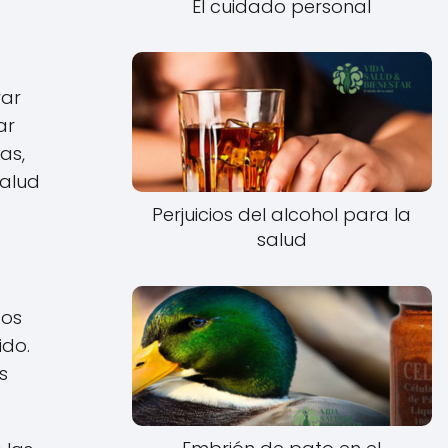
El cuidado personal
rar
ar
as,
salud
Perjuicios del alcohol para la
salud
dos
ido.
s