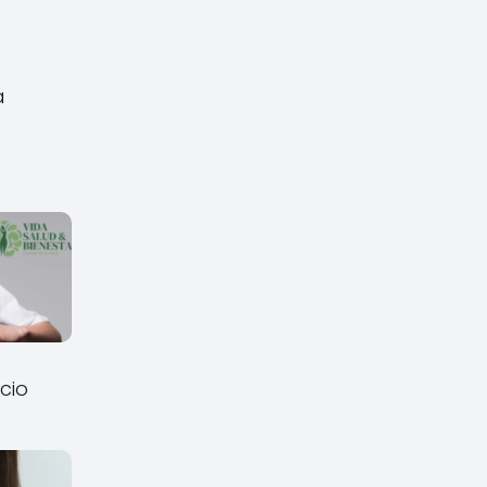
a
cio