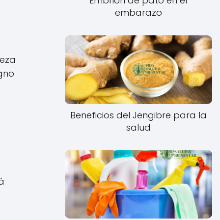
Embrión de pato en el
embarazo
beza
igno
Beneficios del Jengibre para la
salud
á