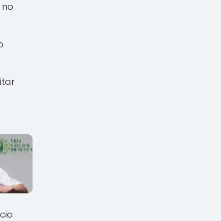
 no
o
itar
cio