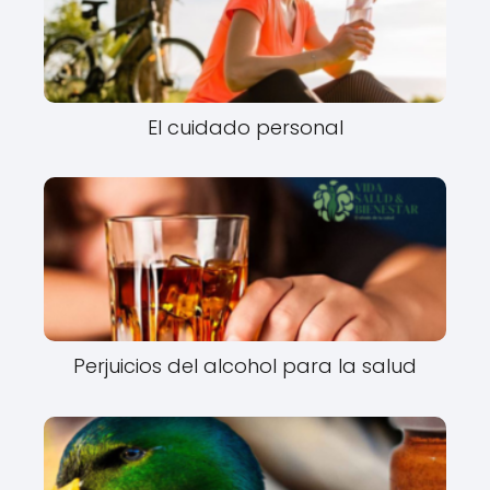
El cuidado personal
Perjuicios del alcohol para la salud