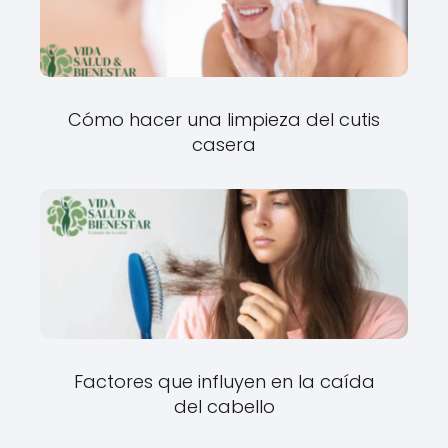
Cómo hacer una limpieza del cutis
casera
Factores que influyen en la caída
del cabello