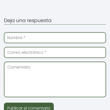
Deja una respuesta