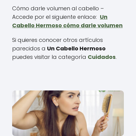
Cómo darle volumen al cabello –
Accede por el siguiente enlace:
Un
Cabello Hermoso cómo darle volumen
Si quieres conocer otros artículos
parecidos a
Un Cabello Hermoso
puedes visitar la categoría
Cuidados
.