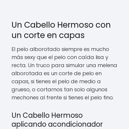
Un Cabello Hermoso con
un corte en capas
El pelo alborotado siempre es mucho
más sexy que el pelo con caída lisa y
recta. Un truco para simular una melena
alborotada es un corte de pelo en
capas, si tienes el pelo de medio a
grueso, o cortarnos tan solo algunos
mechones al frente si tienes el pelo fino.
Un Cabello Hermoso
aplicando acondicionador