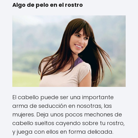
Algo de pelo en el rostro
El cabello puede ser una importante
arma de seducción en nosotras, las
mujeres. Deja unos pocos mechones de
cabello sueltos cayendo sobre tu rostro,
y juega con ellos en forma delicada.