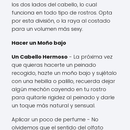
los dos lados del cabello, lo cual
funciona en todo tipo de rostros. Opta
por esta división, o la raya al costado
para un volumen más sexy.
Hacer un Moño bajo
Un Cabello Hermoso
- La próxima vez
que quieras hacerte un peinado
recogido, hazte un moño bajo y sujétalo
con una hebilla o palillo, recuerda dejar
algún mechón cayendo en tu rostro
para quitarle rigidez al peinado y darle
un toque más natural y sensual.
Aplicar un poco de perfume - No
olvidemos que el sentido del olfato