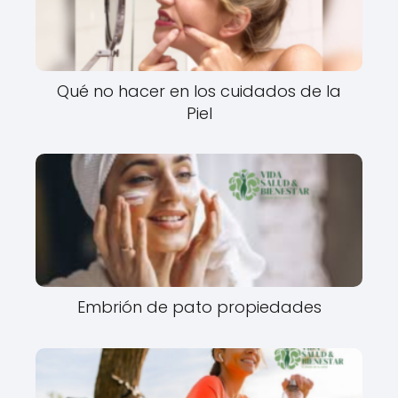
Qué no hacer en los cuidados de la
Piel
Embrión de pato propiedades