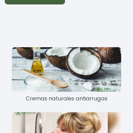
Cremas naturales antiarrugas