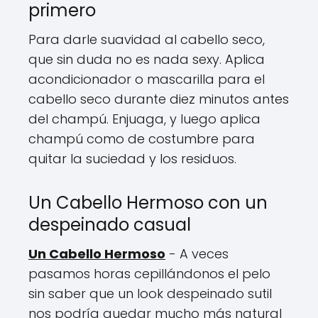
primero
Para darle suavidad al cabello seco,
que sin duda no es nada sexy. Aplica
acondicionador o mascarilla para el
cabello seco durante diez minutos antes
del champú. Enjuaga, y luego aplica
champú como de costumbre para
quitar la suciedad y los residuos.
Un Cabello Hermoso con un
despeinado casual
Un Cabello Hermoso
- A veces
pasamos horas cepillándonos el pelo
sin saber que un look despeinado sutil
nos podría quedar mucho más natural