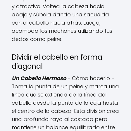
y atractivo. Voltea la cabeza hacia
abajo y súbela dando una sacudida
con el cabello hacia atrás. Luego,
acomoda los mechones utilizando tus
dedos como peine.
Dividir el cabello en forma
diagonal
Un Cabello Hermoso
- Cómo hacerlo -
Toma la punta de un peine y marca una
línea que se extienda de la línea del
cabello desde la punta de la ceja hasta
el centro de la cabeza. Esta división crea
una profunda raya al costado pero
mantiene un balance equilibrado entre