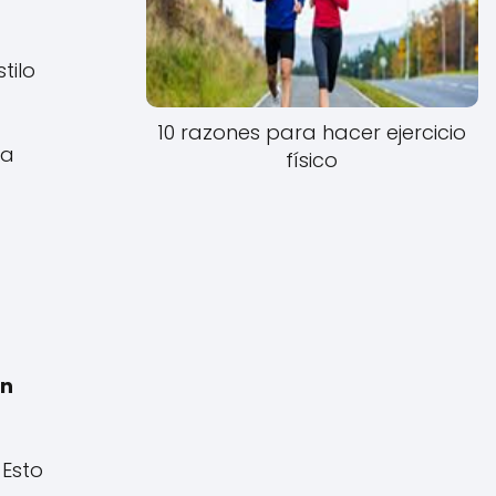
tilo
10 razones para hacer ejercicio
ia
físico
ón
 Esto