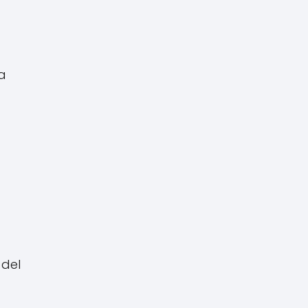
la
 del